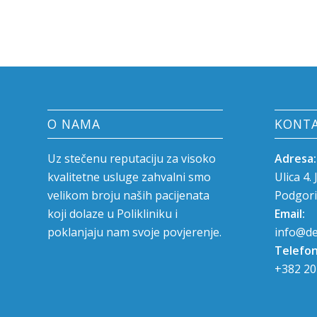
O NAMA
KONT
Uz stečenu reputaciju za visoko
Adresa:
kvalitetne usluge zahvalni smo
Ulica 4.
velikom broju naših pacijenata
Podgori
koji dolaze u Polikliniku i
Email:
poklanjaju nam svoje povjerenje.
info@de
Telefon
+382 20