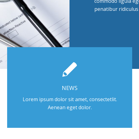
commodo ligula ege
penatibur ridiculus
NEWS
Lorem ipsum dolor sit amet, consectetlit.
Aenean eget dolor.