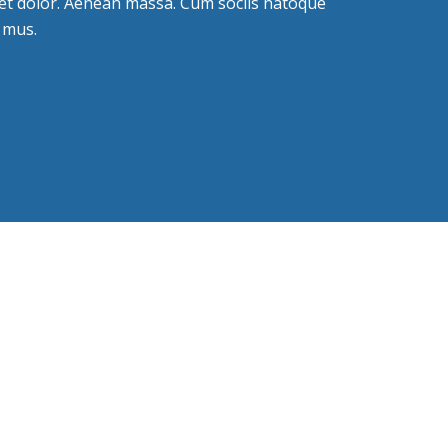
t dolor. Aenean massa. Cum sociis natoque
 mus.