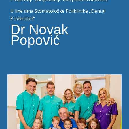
U ime tima Stomatološke Poliklinike „Dental
Protection“
Dr Novak
Popović