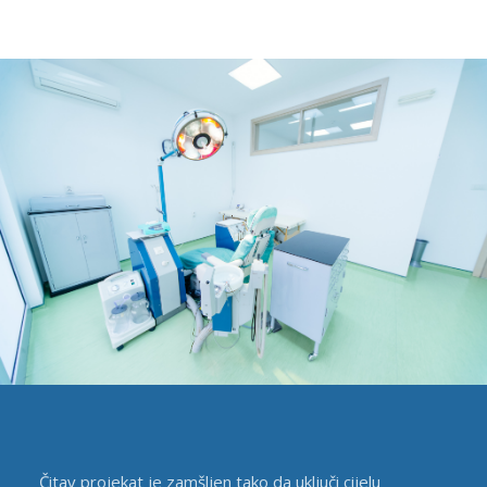
Čitav projekat je zamšljen tako da uključi cijelu